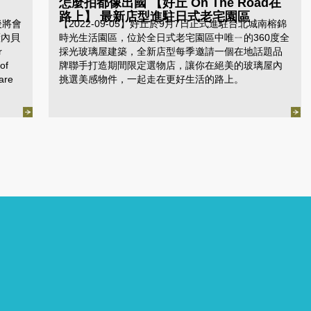
怎麼拍都像出國 【好丘 On The Road在
路上】 最新店型進駐日式老宅園區
後將會
【2022-09-05】好丘於9月7日正式進駐台北城南榕錦
櫃內貝
時光生活園區，位於全日式老宅園區中唯ㄧ的360度全
r
採光玻璃屋建築，全新店型每季邀請一個在地話題品
of
牌聯手打造期間限定選物店，讓你在絕美的玻璃屋內
are
挑選美感物件，一起走在更好生活的路上。