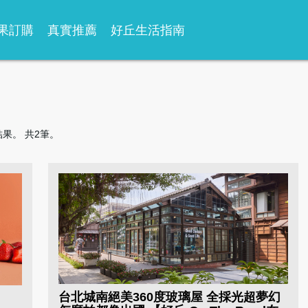
果訂購
真實推薦
好丘生活指南
果。 共2筆。
台北城南絕美360度玻璃屋 全採光超夢幻