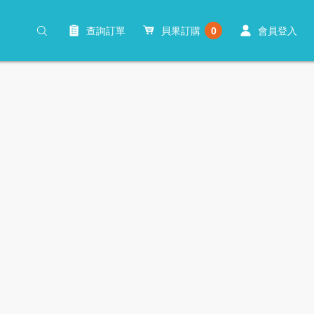
查詢訂單
貝果訂購
0
會員登入