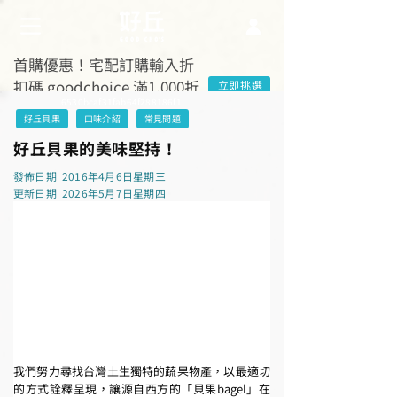
首購優惠！宅配訂購輸入折
扣碼 goodchoice 滿1,000折
立即挑選
6530bcaf31fab64f288186f1
$100
好丘貝果
口味介紹
常見問題
好丘貝果的美味堅持！
發佈日期
2016年4月6日星期三
更新日期
2026年5月7日星期四
我們努力尋找台灣土生獨特的蔬果物產，以最適切
的方式詮釋呈現，讓源自西方的「貝果bagel」在