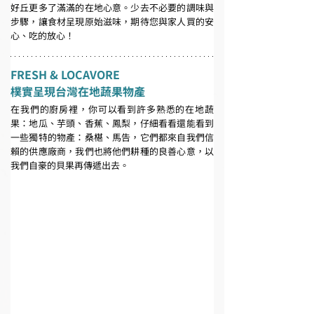
好丘更多了滿滿的在地心意。少去不必要的調味與
步驟，讓食材呈現原始滋味，期待您與家人買的安
心、吃的放心！
FRESH & LOCAVORE
樸實呈現台灣在地蔬果物產
在我們的廚房裡，你可以看到許多熟悉的在地蔬
果：地瓜、芋頭、香蕉、鳳梨，仔細看看還能看到
一些獨特的物產：桑椹、馬告，它們都來自我們信
賴的供應廠商，我們也將他們耕種的良善心意，以
我們自豪的貝果再傳遞出去。