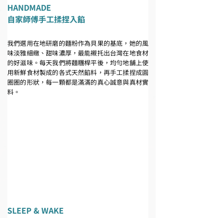
HANDMADE
自家師傅手工揉捏入餡
我們選用在地研磨的麵粉作為貝果的基底，她的風
味淡雅細緻、甜味濃厚，最能襯托出台灣在地食材
的好滋味。每天我們將麵糰桿平後，均勻地舖上使
用新鮮食材製成的各式天然餡料，再手工揉捏成圓
圈圈的形狀，每一顆都是滿滿的真心誠意與真材實
料。
SLEEP & WAKE