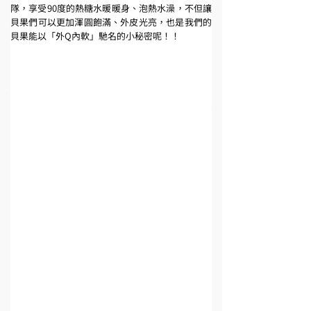
隊，享受90度的熱糖水暖暖身、泡熱水澡，不但讓
貝果們可以更加渾圓飽滿、外皮光亮，也是我們的
貝果能以「外Q內軟」馳名的小秘密呢！！