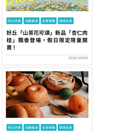
好丘貝果
活動展演
友善串聯
環境友善
好丘「山茶花可頌」新品「杏仁肉
桂」飄香登場，假日限定限量開
賣！
READ MORE
好丘貝果
活動展演
友善串聯
環境友善