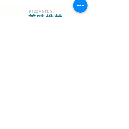
RECOMMEND
美味推薦
夏季限定
芒果金萱
嚴選台灣愛文芒果乾，先以白酒
浸潤熟成，完整釋放濃郁果香與
自然甜韻，再將台灣金萱茶葉揉
79
全素(含酒)
入麵團。
全新烘焙品
山茶花可頌｜杏仁肉
桂
【冷凍限定】奶油細緻濃郁奶
香，手工多層次口感，創造外脆
內濕潤的豐富味蕾體驗。
$99
奶素
美味選擇
手工肉桂捲
外酥內軟、濃郁肉桂醬與麵包體
完美平衡，每一口都能品嚐到濕
潤、多層次的口感。
$90
奶素