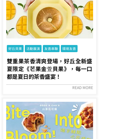
好丘貝果
活動展演
友善串聯
環境友善
雙重果茶香清爽登場，好丘全新盛
夏限定《芒果金萱貝果》，每一口
都是夏日的茶香盛宴！
READ MORE