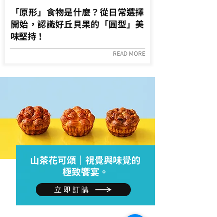
「原形」食物是什麼？從日常選擇
開始，認識好丘貝果的「圓型」美
味堅持！
READ MORE
山茶花可頌｜視覺與味覺的
極致饗宴。
立即訂購