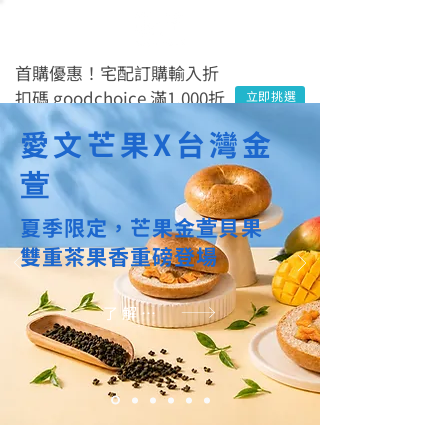
首購優惠！宅配訂購輸入折
扣碼 goodchoice 滿1,000折
立即挑選
$100
愛文芒果X台灣金
萱
夏季限定，芒果金
萱
貝果
雙重茶果香重磅登場
了解更多