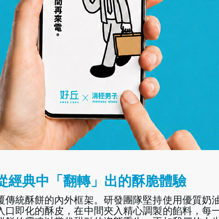
從經典中「翻轉」出的酥脆體驗
覆傳統酥餅的內外框架。研發團隊堅持使用優質奶
入口即化的酥皮，在中間夾入精心調製的餡料，每