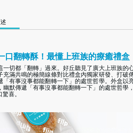
描述
一口翻轉酥！最懂上班族的療癒禮盒
這一切都「翻轉」過來。好丘聽見了廣大上班族的
子充滿共鳴的極簡線條對比禮盒內獨家研發、打破
遞「有事沒事都能翻轉一下」的處世哲學。外盒以
，幽默傳遞「有事沒事都能翻轉一下」的處世哲學
口驚喜。