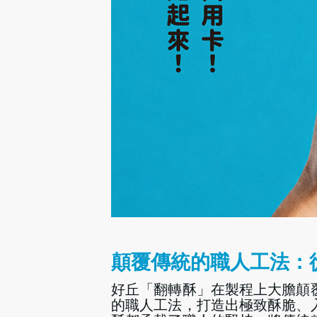
顛覆傳統的職人工法：
好丘「翻轉酥」在製程上大膽顛
的職人工法，打造出極致酥脆、