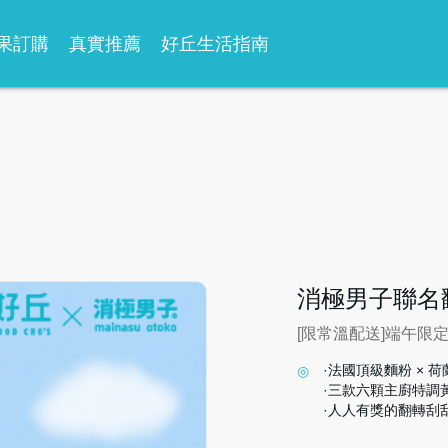
果訂購
真實推薦
好丘生活指南
消極男子聯名
[限常溫配送]端午限定
·法國頂級麵粉 × 
·三款六顆主廚特調
·人人有獎的翻轉刮