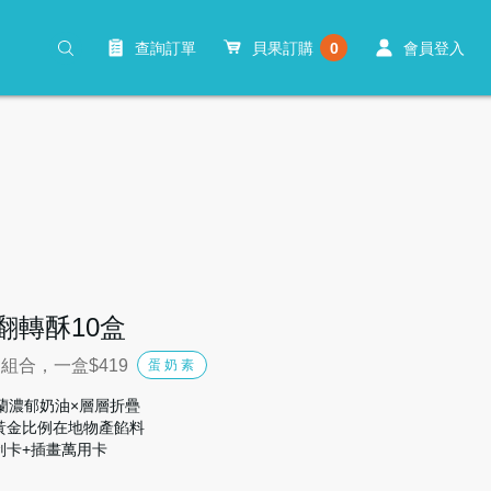
查詢訂單
貝果訂購
0
會員登入
翻轉酥10盒
組合，一盒$419
蛋奶素
荷蘭濃郁奶油×層層折疊
黃金比例在地物產餡料
刮卡+插畫萬用卡