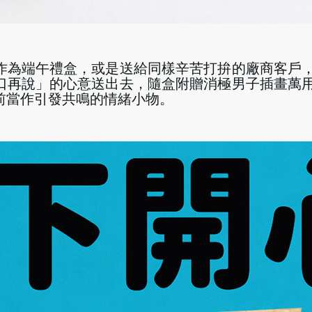
作為端午禮盒，或是送給同樣辛苦打拚的廠商客戶
口再說」的心意送出去，隨盒附贈消極男子插畫萬
前當作引發共鳴的情緒小物。