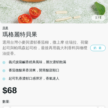
1
/
1
貝果
瑪格麗特貝果
選用台灣小麥與濃郁番茄糊，撒上摩 佐瑞拉、荷蘭
起司與帕瑪森起司粉，最後再用義大利香料與橄欖
奶 素
油提香。
義式披薩鹹香經典風味，層次濃郁飽滿
番茄微酸果香清爽，開胃酸甜順口
起司乳香濃郁口感彈牙，香氣迷人
$68
數量: