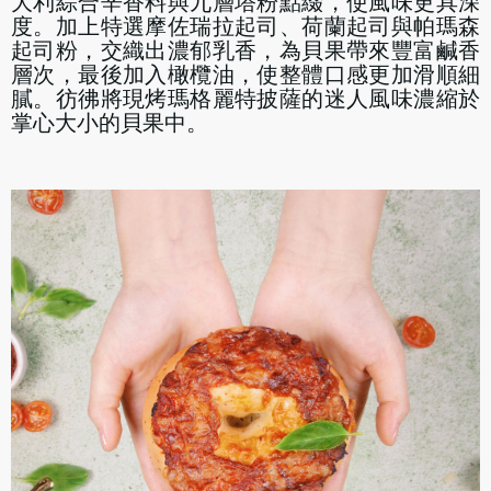
大利綜合辛香料與九層塔粉點綴，使風味更具深
度。加上特選摩佐瑞拉起司、荷蘭起司與帕瑪森
起司粉，交織出濃郁乳香，為貝果帶來豐富鹹香
層次，最後加入橄欖油，使整體口感更加滑順細
膩。彷彿將現烤瑪格麗特披薩的迷人風味濃縮於
掌心大小的貝果中。