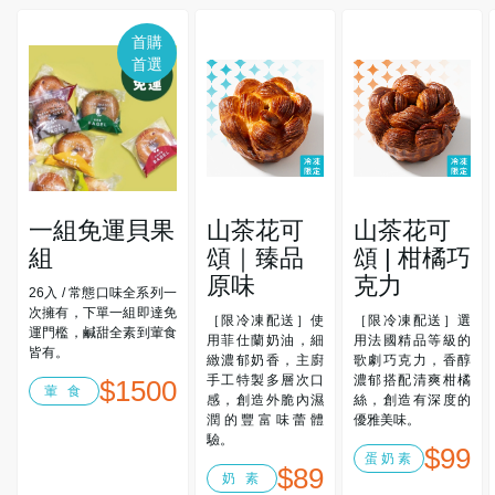
首購
首選
一組免運貝果
山茶花可
山茶花可
組
頌｜臻品
頌 | 柑橘巧
原味
克力
26入 / 常態口味全系列一
次擁有，下單一組即達免
［限冷凍配送］使
［限冷凍配送］選
運門檻，鹹甜全素到葷食
用菲仕蘭奶油，細
用法國精品等級的
皆有。
緻濃郁奶香，主廚
歌劇巧克力，香醇
手工特製多層次口
濃郁搭配清爽柑橘
$1500
葷 食
感，創造外脆內濕
絲，創造有深度的
潤的豐富味蕾體
優雅美味。
驗。
$99
蛋奶素
$89
奶 素