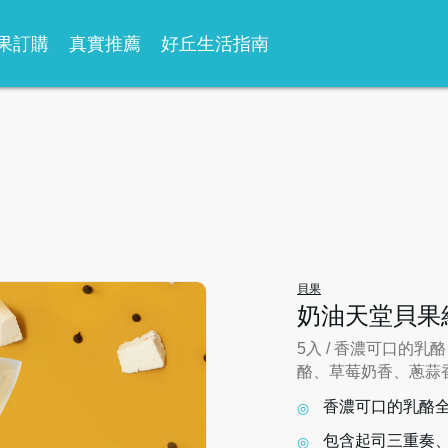
果訂購
真實推薦
好丘生活指南
貝果
奶油天堂貝果
5入 / 香濃可口的
酪、草莓奶香、蔥蒜
香濃可口的乳酪
包含起司三重奏