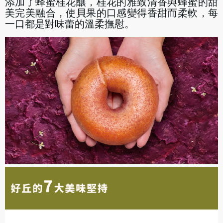
添加了蜂蜜桂花釀，桂花的雅致清香與蜂蜜的甜
美完美融合，使貝果的口感變得香甜而柔軟，每
一口都是對味蕾的溫柔撫慰。