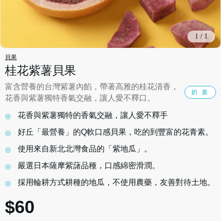
1
/
1
貝果
桂花紫薯貝果
富含營養的台灣紫薯內餡，帶著高雅的桂花清香，
奶 素
花香與紫薯獨特香氣交融，讓人愛不釋口。
花香與紫薯獨特的香氣交融，讓人愛不釋手
好丘「最營養」的Q軟口感貝果，吃的到豐富的花青素。
使用來自新北北灣食品的「紫地瓜」。
嚴選日本薩摩紫藷品種，口感綿密滑潤。
採用輪耕方式耕種的地瓜，不使用農藥，友善對待土地。
$60