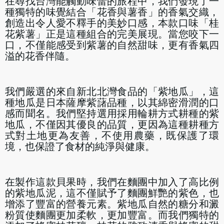
在尋找台灣能觸動味蕾的旅程中，我們發現了一
種獨特的味覺結合「花香與薯香」的香氣交織，
創造出令人愛不釋手的美妙口感，本款口味「桂
花紫薯」正是這種組合的完美展現。當您咬下一
口，不僅能感受到紫薯的自然甜味，更有香氣四
溢的花香伴隨。
我們嚴選的來自新北北灣食品的「紫地瓜」，這
種地瓜是日本薩摩紫藷品種，以其綿密滑潤的口
感而聞名。我們堅持選用採用輪耕方式耕種的紫
地瓜，不僅因其優良的品質，更因為這種耕種方
式對土地更為友善，不使用農藥，既保護了環
境，也保證了食材的純淨與健康。
在製作這款貝果時，我們在麵團中加入了高比例
的紫地瓜泥，這不僅賦予了麵團鮮艷的紫色，也
增添了豐富的營養元素。紫地瓜自然的糖分和澱
粉質使麵團更加柔軟，更加豐富。而我們獨特的