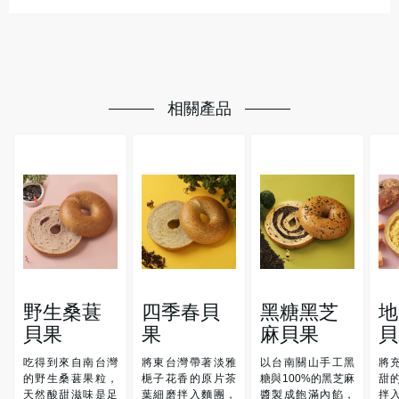
相關產品
野生桑葚
四季春貝
黑糖黑芝
地
貝果
果
麻貝果
貝
吃得到來自南台灣
將東台灣帶著淡雅
以台南關山手工黑
將
的野生桑葚果粒，
梔子花香的原片茶
糖與100%的黑芝麻
甜
天然酸甜滋味是足
葉細磨拌入麵團，
醬製成飽滿內餡，
拌