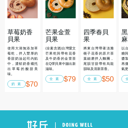
草莓奶香
芒果金萱
四季春貝
黑
貝果
貝果
果
麻
使用大湖無添加草
(全素含酒)台灣愛文
將東台灣帶著淡雅
以
莓乾，拌入豐厚的
芒果乾與帶有花香
梔子花香的原片茶
糖與
香甜奶油起司內餡
及牛奶香的金萱茶
葉細磨拌入麵團，
醬
中，濃郁奶香襯托
在Q彈貝果中蹦出新
尾韻甘甜帶有烏龍
再
出草莓的酸甜美
滋味。
韻味及清新茶香。
氣
味。
$79
$50
全 素
全 素
$70
奶 素