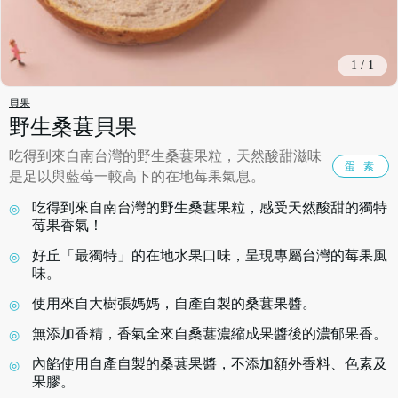
1
/
1
貝果
野生桑葚貝果
吃得到來自南台灣的野生桑葚果粒，天然酸甜滋味
蛋 素
是足以與藍莓一較高下的在地莓果氣息。
吃得到來自南台灣的野生桑葚果粒，感受天然酸甜的獨特
莓果香氣！
好丘「最獨特」的在地水果口味，呈現專屬台灣的莓果風
味。
使用來自大樹張媽媽，自產自製的桑葚果醬。
無添加香精，香氣全來自桑葚濃縮成果醬後的濃郁果香。
內餡使用自產自製的桑葚果醬，不添加額外香料、色素及
果膠。