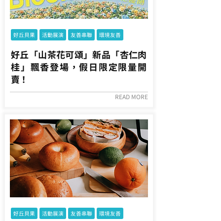
好丘貝果
活動展演
友善串聯
環境友善
好丘「山茶花可頌」新品「杏仁肉
桂」飄香登場，假日限定限量開
賣！
READ MORE
好丘貝果
活動展演
友善串聯
環境友善