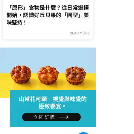
「原形」食物是什麼？從日常選擇
開始，認識好丘貝果的「圓型」美
味堅持！
READ MORE
山茶花可頌｜視覺與味覺的
極致饗宴。
立即訂購