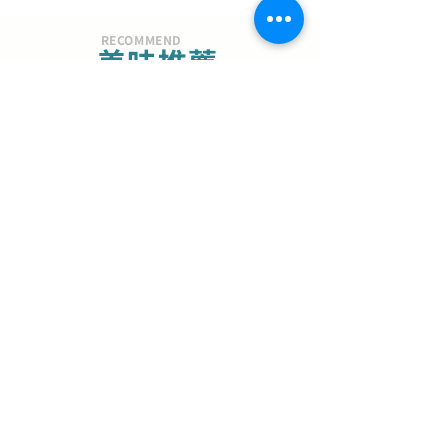
RECOMMEND
美味推薦
夏季限定
芒果金萱
嚴選台灣愛文芒果乾，先以白酒
浸潤熟成，完整釋放濃郁果香與
自然甜韻，再將台灣金萱茶葉揉
79
全素(含酒)
入麵團。
全新烘焙品
山茶花可頌｜杏仁肉
桂
【冷凍限定】奶油細緻濃郁奶
香，手工多層次口感，創造外脆
內濕潤的豐富味蕾體驗。
$99
奶素
美味選擇
手工肉桂捲
外酥內軟、濃郁肉桂醬與麵包體
完美平衡，每一口都能品嚐到濕
潤、多層次的口感。
$90
奶素