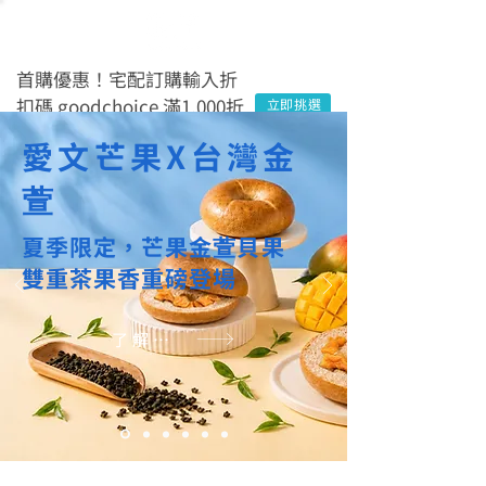
首購優惠！宅配訂購輸入折
扣碼 goodchoice 滿1,000折
立即挑選
$100
愛文芒果X台灣金
萱
夏季限定，芒果金
萱
貝果
雙重茶果香重磅登場
了解更多