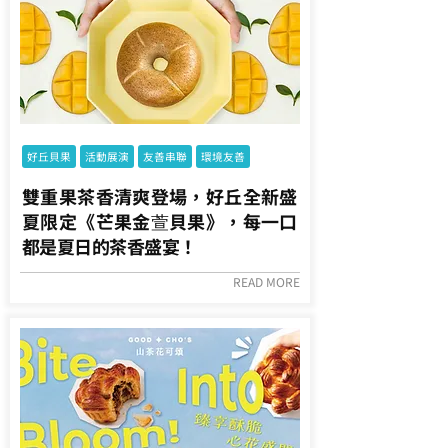
好丘貝果
活動展演
友善串聯
環境友善
雙重果茶香清爽登場，好丘全新盛
夏限定《芒果金萱貝果》，每一口
都是夏日的茶香盛宴！
READ MORE