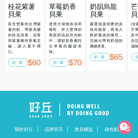
桂花紫薯
草莓奶香
奶韻烏龍
芒
貝果
貝果
貝果
貝
富含營養的台灣紫
使用大湖無添加草
嚴選低溫研磨的炭
(全
薯內餡，帶著高雅
莓乾，拌入豐厚的
焙烏龍茶，再加入
芒
的桂花清香，花香
香甜奶油起司內餡
鮮奶製成的煉乳，
及
與紫薯獨特香氣交
中，濃郁奶香襯托
交融出帶有奶韻的
在
融，讓人愛不釋
出草莓的酸甜美
雅緻茶香。
滋
口。
味。
$65
奶 素
$60
$70
奶 素
奶 素
關於好丘
品牌宣言
會員權益
綠色點數