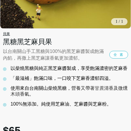
1
/
1
貝果
黑糖黑芝麻貝果
以台南關山手工黑糖與100%的黑芝麻醬製成飽滿
全 素
內餡，再撒上黑芝麻讓香氣更加濃郁。
以柴燒黑糖與純正黑芝麻醬製成，享受飽滿濃密的芝麻香
「最滋補」飽滿口味，一口咬下芝麻香濃郁四溢。
使用來自台南關山柴燒黑糖，
營養又帶著甘蔗清香及微燻
木頭香氣。
100%無添加。純使用芝麻油、芝麻醬與芝麻粉。
$65