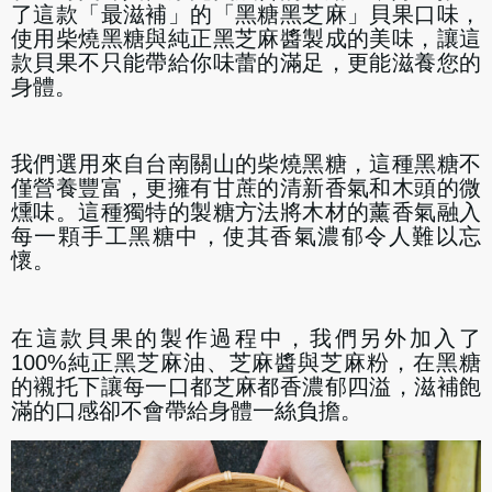
了這款「最滋補」的「黑糖黑芝麻」貝果口味，
使用柴燒黑糖與純正黑芝麻醬製成的美味，讓這
款貝果不只能帶給你味蕾的滿足，更能滋養您的
身體。
我們選用來自台南關山的柴燒黑糖，這種黑糖不
僅營養豐富，更擁有甘蔗的清新香氣和木頭的微
燻味。這種獨特的製糖方法將木材的薰香氣融入
每一顆手工黑糖中，使其香氣濃郁令人難以忘
懷。
在這款貝果的製作過程中，我們另外加入了
100%純正黑芝麻油、芝麻醬與芝麻粉，在黑糖
的襯托下讓每一口都芝麻都香濃郁四溢，滋補飽
滿的口感卻不會帶給身體一絲負擔。