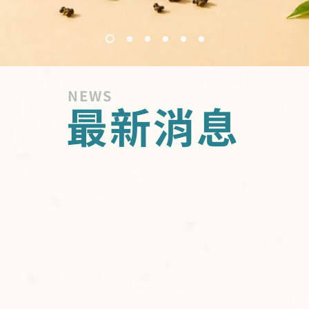
NEWS
​最新消息