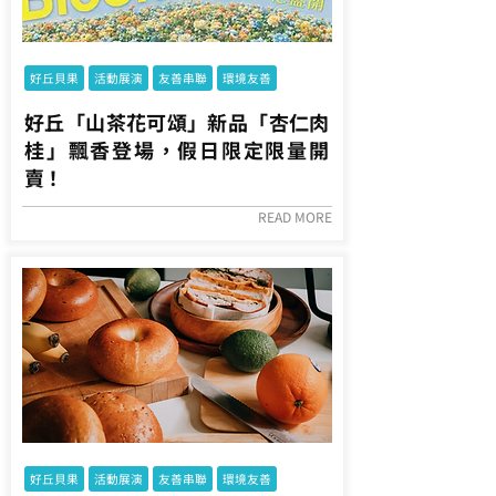
好丘貝果
活動展演
友善串聯
環境友善
好丘「山茶花可頌」新品「杏仁肉
桂」飄香登場，假日限定限量開
賣！
READ MORE
好丘貝果
活動展演
友善串聯
環境友善