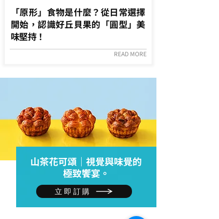
「原形」食物是什麼？從日常選擇
開始，認識好丘貝果的「圓型」美
味堅持！
READ MORE
山茶花可頌｜視覺與味覺的
極致饗宴。
立即訂購