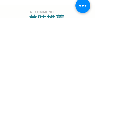
RECOMMEND
美味推薦
夏季限定
芒果金萱
嚴選台灣愛文芒果乾，先以白酒
浸潤熟成，完整釋放濃郁果香與
自然甜韻，再將台灣金萱茶葉揉
79
全素(含酒)
入麵團。
全新烘焙品
山茶花可頌｜杏仁肉
桂
【冷凍限定】奶油細緻濃郁奶
香，手工多層次口感，創造外脆
內濕潤的豐富味蕾體驗。
$99
奶素
美味選擇
手工肉桂捲
外酥內軟、濃郁肉桂醬與麵包體
完美平衡，每一口都能品嚐到濕
潤、多層次的口感。
$90
奶素