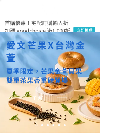
首購優惠！宅配訂購輸入折
扣碼 goodchoice 滿1,000折
立即挑選
$100
愛文芒果X台灣金
萱
夏季限定，芒果金
萱
貝果
雙重茶果香重磅登場
了解更多