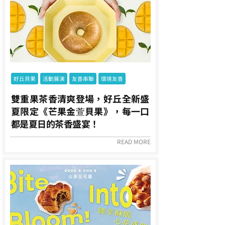
好丘貝果
活動展演
友善串聯
環境友善
雙重果茶香清爽登場，好丘全新盛
夏限定《芒果金萱貝果》，每一口
都是夏日的茶香盛宴！
READ MORE